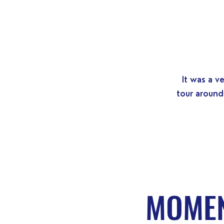
It was a v
tour around
MOMEN