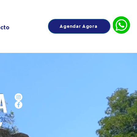
Agendar Agora
cto
A
7