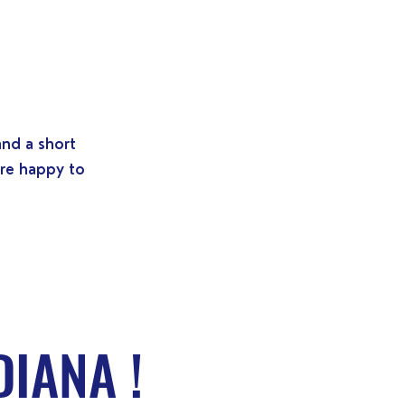
and a short
are happy to
IANA !